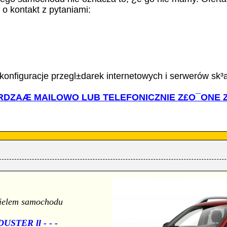
o kontakt z pytaniami:
konfiguracje przegl±darek internetowych i serwerów sk
DZAÆ MAILOWO LUB TELEFONICZNIE Z£O¯ONE Z
cielem samochodu
USTER ll - - -