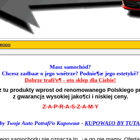
- RODO
Masz samochód?
Chcesz zadbaæ o jego wnêtrze? Podnie¶æ jego estetykê?
Dobrze trafi³e¶ - oto sklep dla Ciebie!
z tu produkty wprost od renomowanego Polskiego p
z gwarancj± wysokiej jako¶ci i niskiej ceny.
Z-A-P-R-A-S-Z-A-M-Y
by Twoje Auto Potrafi
³o Kupowaæ -
KUPOWA£O BY TUTA
ojego samochodu nie oznacza to, ¿e go nie mamy. Oferta