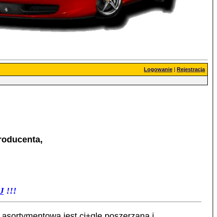
Logowanie
|
Rejestracja
roducenta,
J
!!!
 asortymentowa jest ci±gle poszerzana i