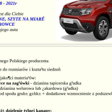
8 - 2021r
est dla Ciebie
E, SZYTE NA MIARÊ
ROWCE
ojego auta
ego Polskiego producenta
 do rozmiarów i kszta³tu siedzeñ
 jako¶ci materia³ów:
wce na zag³ówki
- dzianina tapicerska g³adka
 dzianina welurowa lub ¿akardowa (g³adka)
od spodu grub± g±bk± + dodatkowe wzmocnienie z podszew
aj±
dzielenie tylnej kanapy: