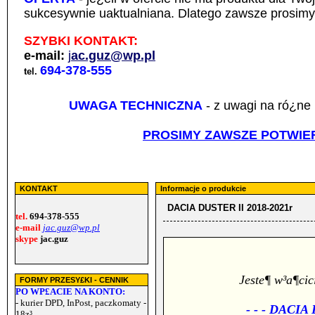
sukcesywnie uaktualniana. Dlatego zawsze prosimy 
SZYBKI KONTAKT:
e-mail:
j
ac.guz@wp.pl
694-378-555
tel.
UWAGA TECHNICZNA
- z uwagi na ró¿ne 
PROSIMY ZAWSZE POTWIER
KONTAKT
Informacje o produkcie
DACIA DUSTER II 2018-2021r
tel.
694-378-555
e-mail
jac.guz@wp.pl
skype
jac.guz
Jeste¶ w³a¶ci
FORMY PRZESY£KI - CENNIK
PO WP£ACIE NA KONTO:
- kurier DPD, InPost, paczkomaty -
- - -
DACIA D
18z³