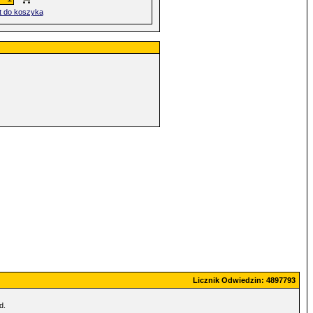
t do koszyka
Licznik Odwiedzin: 4897793
d.