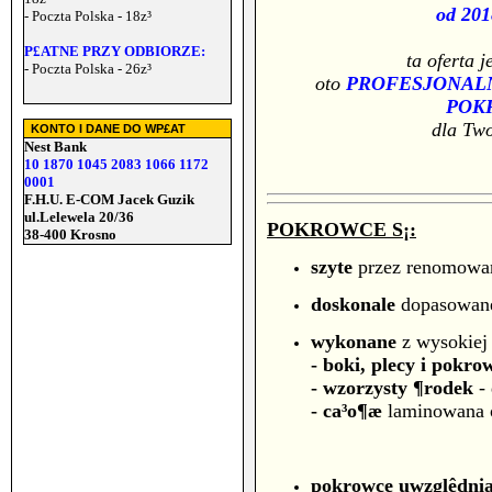
od 201
- Poczta Polska - 18z³
P£ATNE PRZY ODBIORZE:
ta oferta j
- Poczta Polska - 26z³
oto
PROFESJONALN
POK
dla Tw
KONTO I DANE DO WP£AT
Nest Bank
10 1870 1045 2083 1066 1172
0001
F.H.U. E-COM Jacek Guzik
ul.Lelewela 20/36
POKROWCE S¡:
38-400 Krosno
szyte
przez renomowan
doskonale
dopasowane
wykonane
z wysokiej
- boki, plecy i pokro
- wzorzysty ¶rodek
-
- ca³o¶æ
laminowana 
pokrowce uwzglêdni