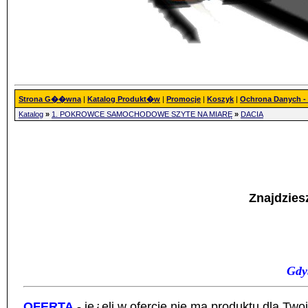
Strona G��wna
|
Katalog Produkt�w
|
Promocje
|
Koszyk
|
Ochrona Danych 
Katalog
»
1. POKROWCE SAMOCHODOWE SZYTE NA MIARĘ
»
DACIA
Znajdzies
Gdy
OFERTA
- je¿eli w ofercie nie ma produktu dla Tw