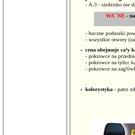
- A-3
- siedzisko nie 
WA¯NE
- n
- boczne poduszki pow
- wszystkie otwory (za
cena obejmuje ca³y k
- pokrowce na przednie
- pokrowce na tyln± k
- pokrowce na zag³ów
kolorystyka
- patrz z