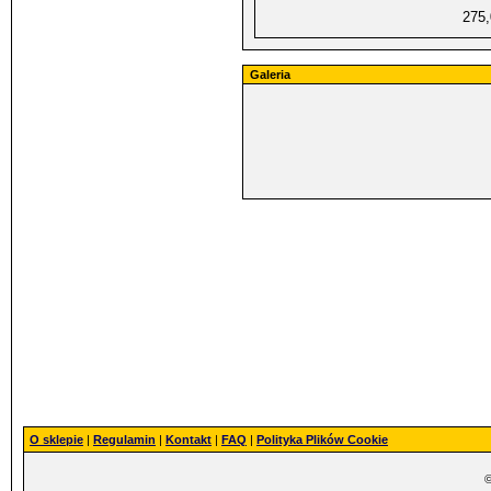
275
Galeria
O sklepie
|
Regulamin
|
Kontakt
|
FAQ
|
Polityka Plików Cookie