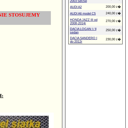
2003 5drzwi
200,00 z�
AUDI A2
240,00 z�
AUDI A6 model C5
NIE STOSUJEMY
HONDA JAZZ III od
270,00 z�
2008-2014r
DACIA LOGAN l / ll
250,00 z�
sedan
DACIA SANDERO I
230,00 z�
do 2012r
H: