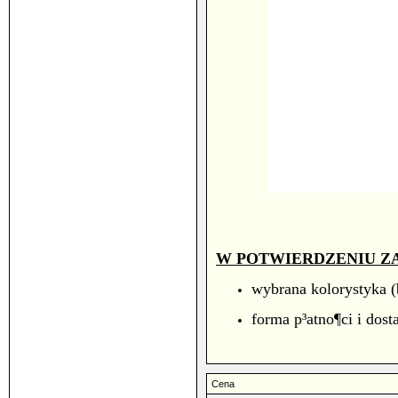
W POTWIERDZENIU Z
wybrana kolorystyka (
forma p³atno¶ci i dos
Cena