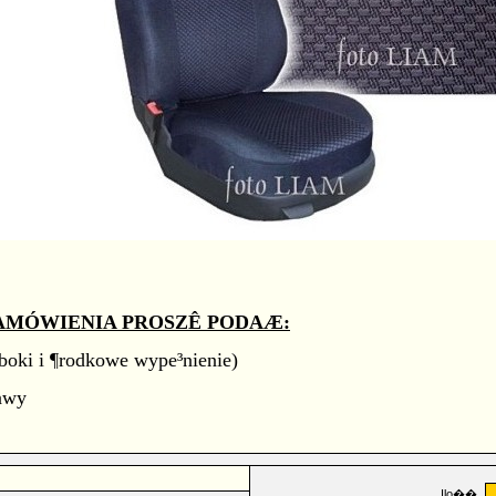
AMÓWIENIA PROSZÊ PODAÆ:
boki i ¶rodkowe wype³nienie)
tawy
Ilo��