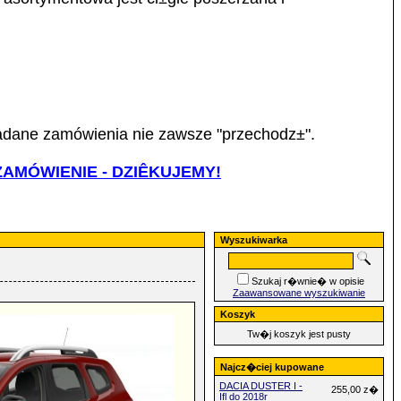
³adane zamówienia nie zawsze "przechodz±".
AMÓWIENIE - DZIÊKUJEMY!
Wyszukiwarka
Szukaj r�wnie� w opisie
Zaawansowane wyszukiwanie
Koszyk
Tw�j koszyk jest pusty
Najcz�ciej kupowane
DACIA DUSTER I -
255,00 z�
Ifl do 2018r