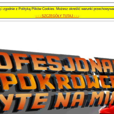
ug i zgodnie z Polityką Plików Cookies. Możesz określić warunki przechowywa
- - - SZCZEGÓŁY TUTAJ - - -