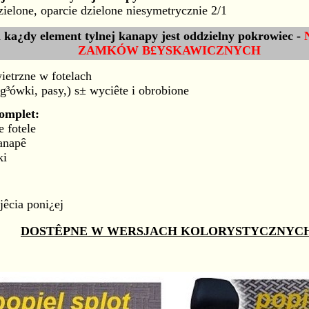
dzielone, oparcie dzielone niesymetrycznie 2/1
a ka¿dy element tylnej kanapy jest oddzielny pokrowiec -
ZAMKÓW B£YSKAWICZNYCH
ietrzne w fotelach
g³ówki, pasy,) s± wyciête i obrobione
omplet:
 fotele
anapê
ki
djêcia poni¿ej
DOSTÊPNE W WERSJACH KOLORYSTYCZNYC