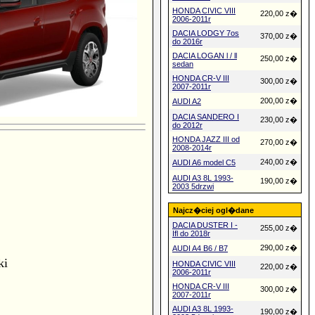
HONDA CIVIC VIII
220,00 z�
2006-2011r
DACIA LODGY 7os
370,00 z�
do 2016r
DACIA LOGAN l / ll
250,00 z�
sedan
HONDA CR-V III
300,00 z�
2007-2011r
200,00 z�
AUDI A2
DACIA SANDERO I
230,00 z�
do 2012r
HONDA JAZZ III od
270,00 z�
2008-2014r
240,00 z�
AUDI A6 model C5
AUDI A3 8L 1993-
190,00 z�
2003 5drzwi
Najcz�ciej ogl�dane
DACIA DUSTER I -
255,00 z�
Ifl do 2018r
290,00 z�
AUDI A4 B6 / B7
ki
HONDA CIVIC VIII
220,00 z�
2006-2011r
HONDA CR-V III
300,00 z�
2007-2011r
AUDI A3 8L 1993-
190,00 z�