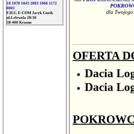
10 1870 1045 2083 1066 1172
POKROW
0001
dla Twojego
F.H.U. E-COM Jacek Guzik
ul.Lelewela 20/36
38-400 Krosno
OFERTA D
Dacia Log
Dacia Log
POKROWCE