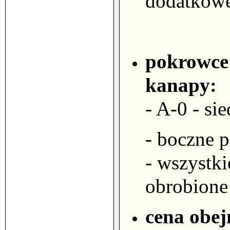
dodatkowe
pokrowce
kanapy:
- A-0
- si
- boczne 
- wszystki
obrobione
cena obej