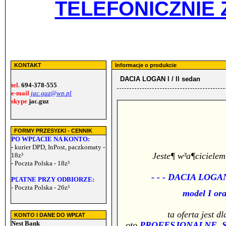
TELEFONICZNIE 
KONTAKT
Informacje o produkcie
DACIA LOGAN l / ll sedan
tel.
694-378-555
e-mail
jac.guz@wp.pl
skype
jac.guz
FORMY PRZESY£KI - CENNIK
PO WP£ACIE NA KONTO:
- kurier DPD, InPost, paczkomaty -
Jeste¶ w³a¶ciciele
18z³
- Poczta Polska - 18z³
- - -
DACIA LOGAN s
P£ATNE PRZY ODBIORZE:
- Poczta Polska - 26z³
model I ora
ta oferta jest d
KONTO I DANE DO WP£AT
Nest Bank
oto
PROFESJONALNE, 