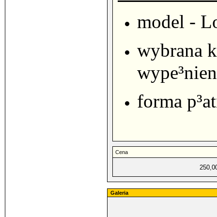
model - Lo
wybrana k
wype³nien
forma p³at
Cena
250,0
Galeria