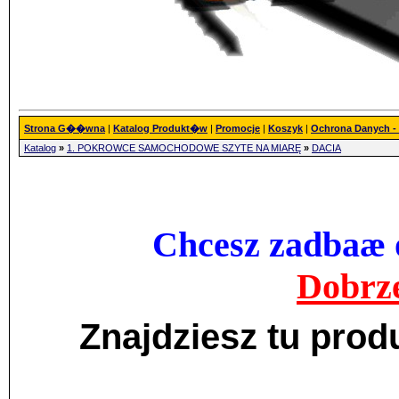
Strona G��wna
|
Katalog Produkt�w
|
Promocje
|
Koszyk
|
Ochrona Danych 
Katalog
»
1. POKROWCE SAMOCHODOWE SZYTE NA MIARĘ
»
DACIA
Chcesz zadbaæ o
Dobrze
Znajdziesz tu pro