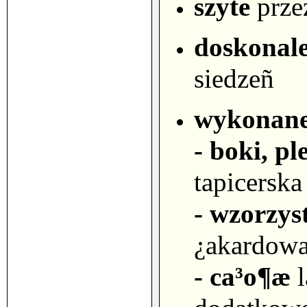
szyte
prze
doskonal
siedzeñ
wykonan
- boki, p
tapicersk
- wzorzys
¿akardowa
- ca³o¶æ