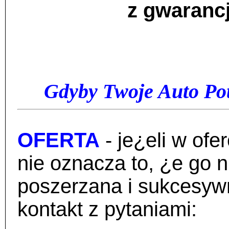
z gwarancj
Gdyby Twoje Auto Pot
OFERTA
- je¿eli w of
nie oznacza to, ¿e go 
poszerzana i sukcesywn
kontakt z pytaniami: