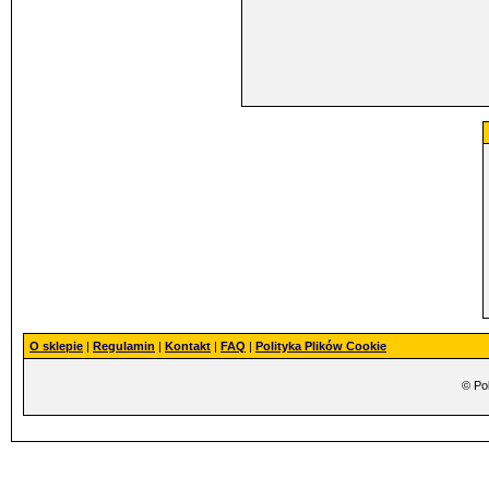
O sklepie
|
Regulamin
|
Kontakt
|
FAQ
|
Polityka Plików Cookie
©
Pok