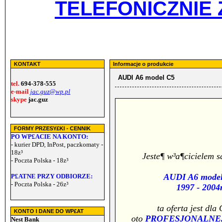
TELEFONICZNIE 
KONTAKT
Informacje o produkcie
AUDI A6 model C5
tel.
694-378-555
e-mail
jac.guz@wp.pl
skype
jac.guz
FORMY PRZESY£KI - CENNIK
PO WP£ACIE NA KONTO:
- kurier DPD, InPost, paczkomaty -
18z³
Jeste¶ w³a¶cicielem 
- Poczta Polska - 18z³
AUDI A6 mode
P£ATNE PRZY ODBIORZE:
- Poczta Polska - 26z³
1997 - 2004
ta oferta jest dla 
KONTO I DANE DO WP£AT
oto
PROFESJONALNE,
Nest Bank