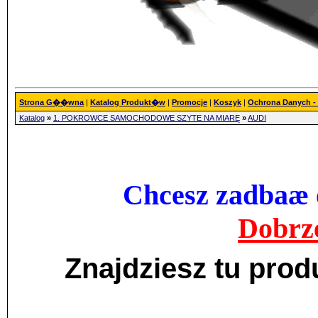
Strona G��wna
|
Katalog Produkt�w
|
Promocje
|
Koszyk
|
Ochrona Danych 
Katalog
»
1. POKROWCE SAMOCHODOWE SZYTE NA MIARĘ
»
AUDI
Chcesz zadbaæ o
Dobrze
Znajdziesz tu pro