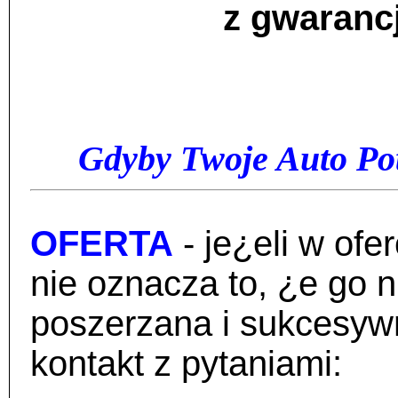
z gwarancj
Gdyby Twoje Auto Pot
OFERTA
- je¿eli w of
nie oznacza to, ¿e go 
poszerzana i sukcesywn
kontakt z pytaniami: