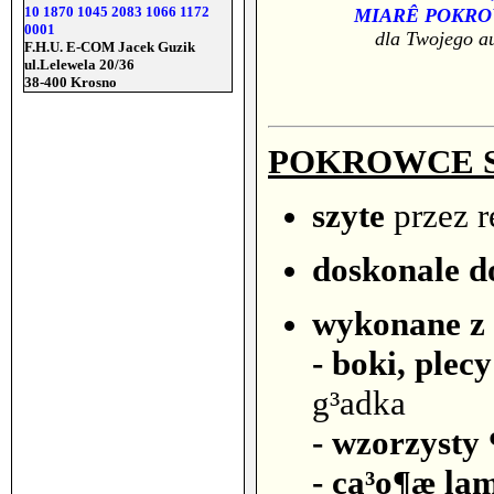
10 1870 1045 2083 1066 1172
MIARÊ POKR
0001
dla Twojego a
F.H.U. E-COM Jacek Guzik
ul.Lelewela 20/36
38-400 Krosno
POKROWCE S
szyte
przez 
doskonale 
wykonane z 
- boki, plec
g³adka
- wzorzysty
- ca³o¶æ la