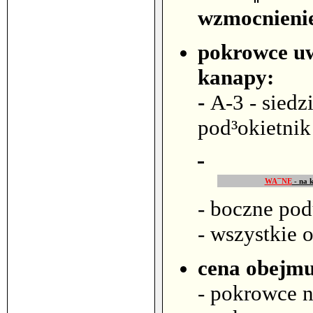
wzmocnienie
pokrowce uw
kanapy:
-
A-3 - siedz
pod³okietnik
WA¯NE
- na k
- boczne pod
- wszystkie 
cena obejmu
- pokrowce n