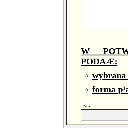
W POTW
PODAÆ:
wybrana 
forma
p³
Cena