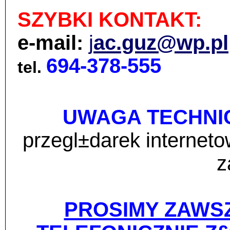
SZYBKI KONTAKT:
e-mail:
j
ac.guz@wp.pl
694-378-555
tel.
UWAGA TECHNI
przegl±darek internet
z
PROSIMY ZAWS