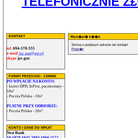
TELEFONICZNIE Z
KONTAKT
Wyst�pi� b��d
Strona o podanym adresie nie istnieje!
tel.
694-378-555
Powr�t
e-mail
jac.guz@wp.pl
skype
jac.guz
FORMY PRZESY£KI - CENNIK
PO WP£ACIE NA KONTO:
- kurier DPD, InPost, paczkomaty -
18z³
- Poczta Polska - 18z³
P£ATNE PRZY ODBIORZE:
- Poczta Polska - 26z³
KONTO I DANE DO WP£AT
Nest Bank
10 1870 1045 2083 1066 1172