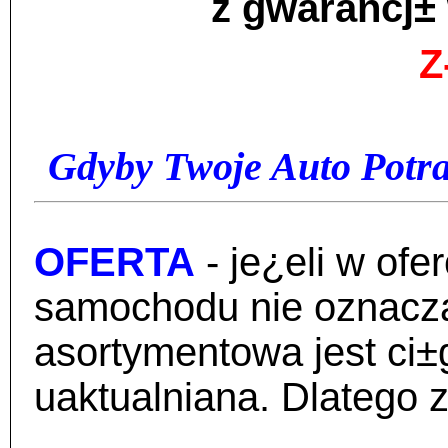
z gwarancj± 
Z
Gdyby Twoje Auto Potra
OFERTA
- je¿eli w ofe
samochodu nie oznacza
asortymentowa jest ci±
uaktualniana. Dlatego 