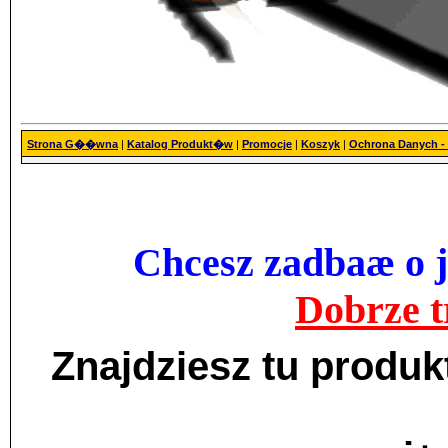
Strona G��wna
|
Katalog Produkt�w
|
Promocje
|
Koszyk
|
Ochrona Danych 
Chcesz zadbaæ o j
Dobrze tr
Znajdziesz tu produ