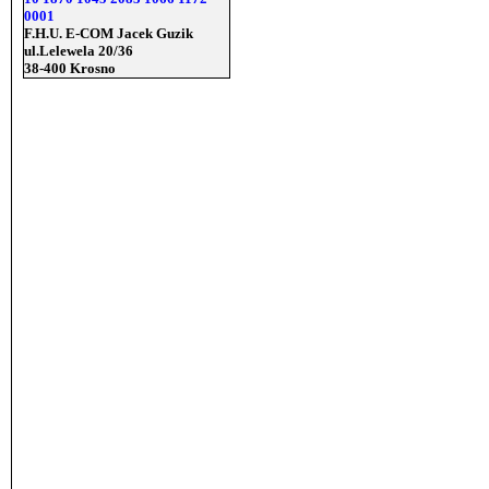
0001
F.H.U. E-COM Jacek Guzik
ul.Lelewela 20/36
38-400 Krosno