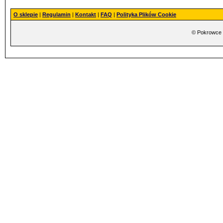
O sklepie
|
Regulamin
|
Kontakt
|
FAQ
|
Polityka Plików Cookie
©
Pokrowce s