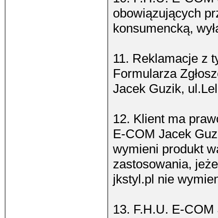
obowiązujących pr
konsumencką, wyłą
11. Reklamacje z t
Formularza Zgłosz
Jacek Guzik, ul.Le
12. Klient ma praw
E-COM Jacek Guzik
wymieni produkt w
zastosowania, jeżel
jkstyl.pl nie wymie
13. F.H.U. E-COM J