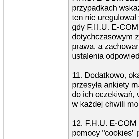
przypadkach wskaza
ten nie uregulowa
gdy F.H.U. E-COM 
dotychczasowym z
prawa, a zachowani
ustalenia odpowiedz
11. Dodatkowo, ok
przesyła ankiety m
do ich oczekiwań, 
w każdej chwili m
12. F.H.U. E-COM J
pomocy "cookies" p