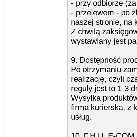
- przy odbiorze (z
- przelewem - po 
naszej stronie, na
Z chwilą zaksięgo
wystawiany jest pa
9. Dostępność prod
Po otrzymaniu zam
realizację, czyli c
reguły jest to 1-3 
Wysyłka produktów 
firma kurierska, 
usług.
10. F.H.U. E-COM 