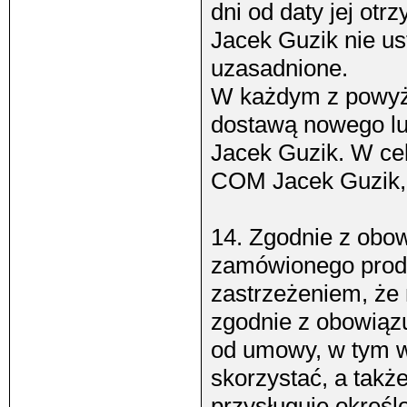
dni od daty jej ot
Jacek Guzik nie us
uzasadnione.
W każdym z powyżs
dostawą nowego lu
Jacek Guzik. W ce
COM Jacek Guzik, 
14. Zgodnie z obow
zamówionego produ
zastrzeżeniem, że 
zgodnie z obowiąz
od umowy, w tym w
skorzystać, a takż
przysługuje określ