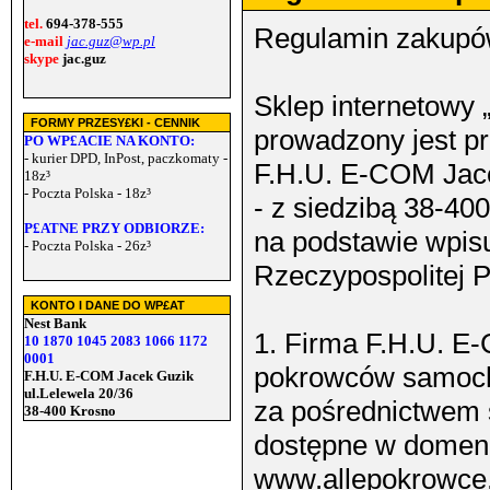
tel.
694-378-555
Regulamin zakupów
e-mail
jac.guz@wp.pl
skype
jac.guz
Sklep interneto
FORMY PRZESY£KI - CENNIK
prowadzony jest pr
PO WP£ACIE NA KONTO:
- kurier DPD, InPost, paczkomaty -
F.H.U. E-COM Jac
18z³
- Poczta Polska - 18z³
- z siedzibą 38-40
P£ATNE PRZY ODBIORZE:
na podstawie wpisu
- Poczta Polska - 26z³
Rzeczypospolitej P
KONTO I DANE DO WP£AT
Nest Bank
1. Firma F.H.U. E-
10 1870 1045 2083 1066 1172
0001
pokrowców samochod
F.H.U. E-COM Jacek Guzik
ul.Lelewela 20/36
za pośrednictwem s
38-400 Krosno
dostępne w domen
www.allepokrowce