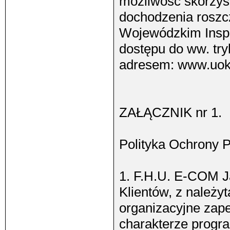
możliwość skorzys
dochodzenia rosz
Wojewódzkim Inspe
dostępu do ww. try
adresem: www.uoki
ZAŁĄCZNIK nr 1.
Polityka Ochrony 
1. F.H.U. E-COM J
Klientów, z należyt
organizacyjne zap
charakterze progr