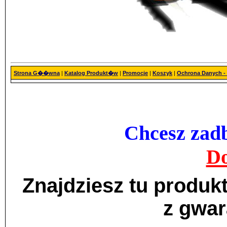
Strona G��wna
|
Katalog Produkt�w
|
Promocje
|
Koszyk
|
Ochrona Danych 
Chcesz zadb
Do
Znajdziesz tu produ
z gwar