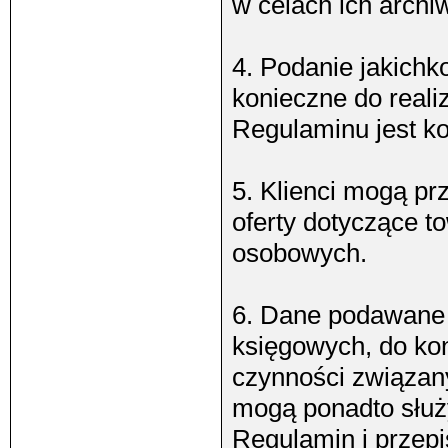
w celach ich archiw
4. Podanie jakichk
konieczne do reali
Regulaminu jest ko
5. Klienci mogą p
oferty dotyczące t
osobowych.
6. Dane podawane p
księgowych, do kon
czynności związa
mogą ponadto służy
Regulamin i przepi