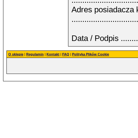
..............................
Adres posiadacza 
..............................
Data / Podpis .............
O sklepie
|
Regulamin
|
Kontakt
|
FAQ
|
Polityka Plików Cookie