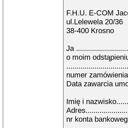
F.H.U. E-COM Jac
ul.Lelewela 20/36
38-400 Krosno
Ja .......................
o moim odstąpieni
..............................
numer zamówienia.........
Data zawarcia umowy ..
Imię i nazwisko.............
Adres........................
nr konta bankoweg