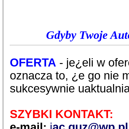
Gdyby Twoje Auto
OFERTA
- je¿eli w of
oznacza to, ¿e go nie 
sukcesywnie uaktualnia
SZYBKI KONTAKT:
e-mail:
j
ac.guz@wp.pl