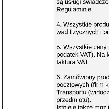
są usługi świadcz
Regulaminie.
4. Wszystkie produ
wad fizycznych i p
5. Wszystkie ceny 
podatek VAT). Na k
faktura VAT
6. Zamówiony prod
pocztowych (firm k
Transportu (widoc
przedmiotu).
Istnieje także moż